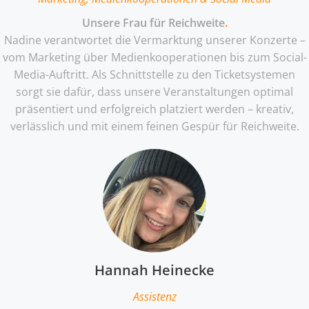
Unsere Frau für Reichweite
.
Nadine verantwortet die Vermarktung unserer Konzerte –
vom Marketing über Medienkooperationen bis zum Social-
Media-Auftritt. Als Schnittstelle zu den Ticketsystemen
sorgt sie dafür, dass unsere Veranstaltungen optimal
präsentiert und erfolgreich platziert werden – kreativ,
verlässlich und mit einem feinen Gespür für Reichweite.
Hannah Heinecke
Assistenz