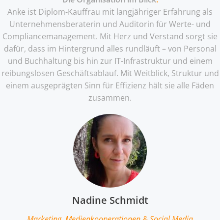
Anke ist Diplom-Kauffrau mit langjähriger Erfahrung als
Unternehmensberaterin und Auditorin für Werte- und
Compliancemanagement. Mit Herz und Verstand sorgt sie
dafür, dass im Hintergrund alles rundläuft – von Personal
und Buchhaltung bis hin zur IT-Infrastruktur und einem
reibungslosen Geschäftsablauf. Mit Weitblick, Struktur und
einem ausgeprägten Sinn für Effizienz hält sie alle Fäden
zusammen.
Nadine Schmidt
Marketing, Medienkooperationen & Social Media