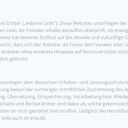
 Dritter („externe Links“). Diese Websites unterliegen der 
en Links die fremden Inhalte daraufhin überprüft, ob etwa
eter hat keinerlei Einfluss auf die aktuelle und zukünftige 
nicht, dass sich der Anbieter die hinter dem Verweis oder L
den Anbieter ohne konkrete Hinweise auf Rechtsverstöße nic
lich gelöscht.
te unterliegen dem deutschen Urheber- und Leistungsschutz
ung bedarf der vorherigen schriftlichen Zustimmung des An
itung, Übersetzung, Einspeicherung, Verarbeitung bzw. Wied
halte und Rechte Dritter sind dabei als solche gekennzeich
iten ist nicht gestattet und strafbar. Lediglich die Herste
 Gebrauch ist erlaubt.