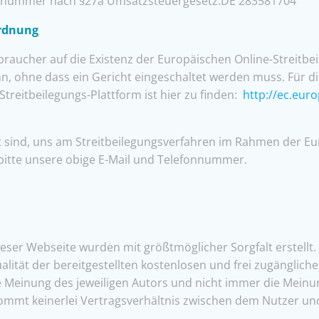
nsnummer nach §27a Umsatzsteuergesetz:DE 283581704
ordnung
braucher auf die Existenz der Europäischen Online-Streitbei
n, ohne dass ein Gericht eingeschaltet werden muss. Für di
treitbeilegungs-Plattform ist hier zu finden:
http://ec.eur
eit sind, uns am Streitbeilegungsverfahren im Rahmen der E
 bitte unsere obige E-Mail und Telefonnummer.
dieser Webseite wurden mit größtmöglicher Sorgfalt erstell
ualität der bereitgestellten kostenlosen und frei zugänglic
Meinung des jeweiligen Autors und nicht immer die Meinung
kommt keinerlei Vertragsverhältnis zwischen dem Nutzer un